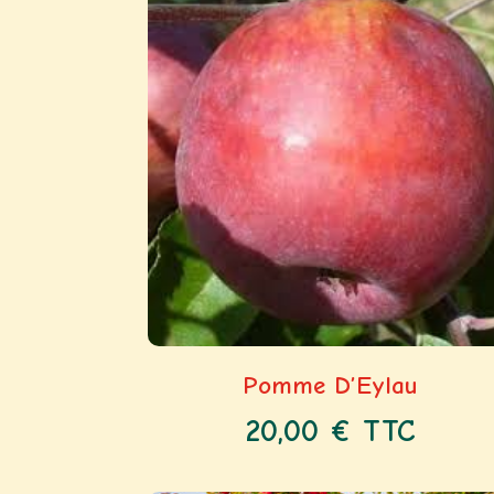
Pomme D’Eylau
20,00
€
TTC