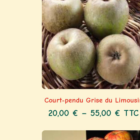
Court-pendu Grise du Limousi
20,00
€
–
55,00
€
TTC