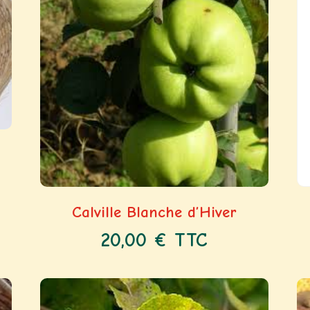
Calville Blanche d’Hiver
20,00
€
TTC