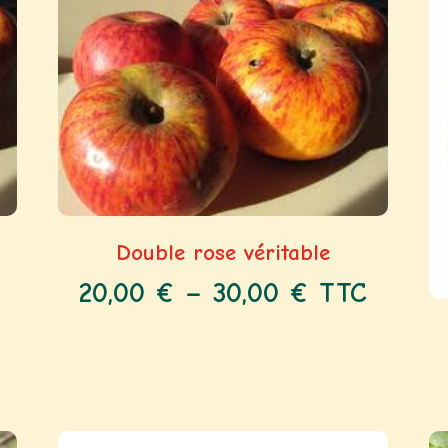
Double rose véritable
20,00
€
–
30,00
€
TTC