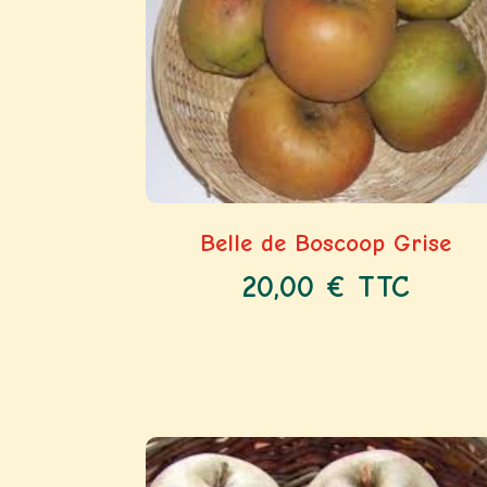
Belle de Boscoop Grise
20,00
€
TTC