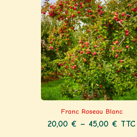
Franc Roseau Blanc
20,00
€
–
45,00
€
TTC