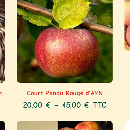
n
Court Pendu Rouge d’AYN
20,00
€
–
45,00
€
TTC