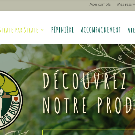
Mon compte
Mes réserv
Strate par Strate
PÉPINIÈRE
ACCOMPAGNEMENT
Ate
DÉCOUVREZ
NOTRE PRO