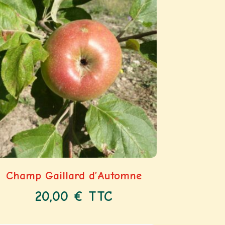
Champ Gaillard d’Automne
20,00
€
TTC