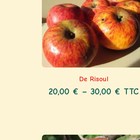
De Risoul
20,00
€
–
30,00
€
TTC