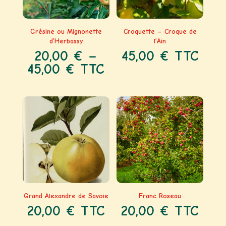
Grésine ou Mignonette
Croquette – Croque de
d’Herbassy
l’Ain
20,00
€
–
45,00
€
TTC
45,00
€
TTC
Grand Alexandre de Savoie
Franc Roseau
20,00
€
TTC
20,00
€
TTC