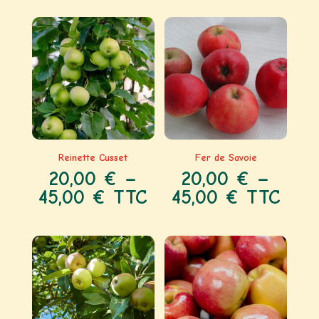
Reinette Cusset
Fer de Savoie
20,00
€
–
20,00
€
–
45,00
€
TTC
45,00
€
TTC