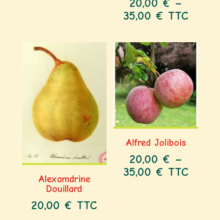
20,00
€
–
35,00
€
TTC
Alfred Jolibois
20,00
€
–
35,00
€
TTC
Alexamdrine
Douillard
20,00
€
TTC