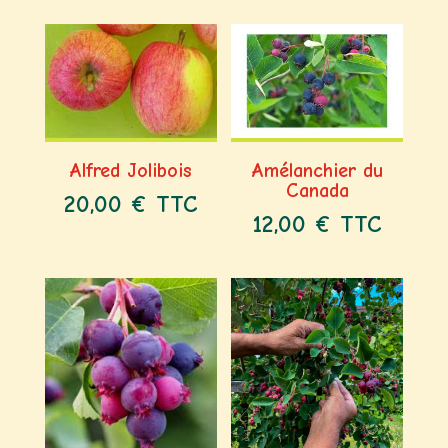
Alfred Jolibois
Amélanchier du
Canada
20,00
€
TTC
12,00
€
TTC