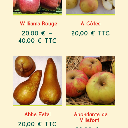
Williams Rouge
A Côtes
20,00
€
–
20,00
€
TTC
40,00
€
TTC
Abbe Fetel
Abondante de
Villefort
20,00
€
TTC