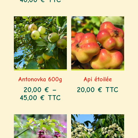
Antonovka 600g
Api étoilée
20,00
€
–
20,00
€
TTC
45,00
€
TTC