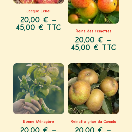
Jacque Lebel
20,00
€
–
45,00
€
TTC
Reine des reinettes
20,00
€
–
45,00
€
TTC
Bonne Ménagère
Reinette grise du Canada
20,00
€
–
20,00
€
–