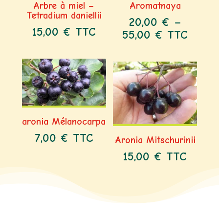
Arbre à miel –
Aromatnaya
Tetradium daniellii
20,00
€
–
15,00
€
TTC
55,00
€
TTC
aronia Mélanocarpa
7,00
€
TTC
Aronia Mitschurinii
15,00
€
TTC