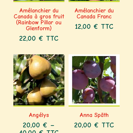
Amélanchier du
Amélanchier du
Canada à gros fruit
Canada Franc
(Rainbow Pillar ou
12,00
€
TTC
Glenform)
22,00
€
TTC
Angélys
Anna Späth
20,00
€
–
20,00
€
TTC
40,00
€
TTC