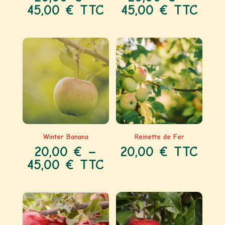
45,00
€
TTC
45,00
€
TTC
Winter Banana
Reinette de Fer
20,00
€
–
20,00
€
TTC
45,00
€
TTC