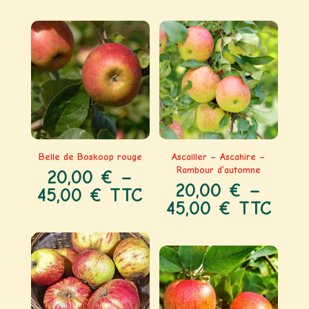
Belle de Boskoop rouge
Ascailler – Ascahire –
Rambour d’automne
20,00
€
–
20,00
€
–
45,00
€
TTC
45,00
€
TTC