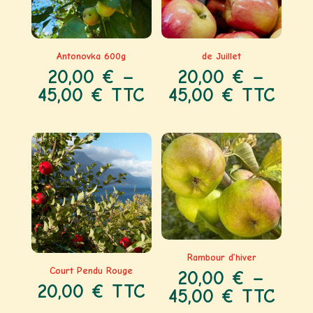
Antonovka 600g
de Juillet
20,00
€
–
20,00
€
–
45,00
€
TTC
45,00
€
TTC
Rambour d’hiver
Court Pendu Rouge
20,00
€
–
20,00
€
TTC
45,00
€
TTC