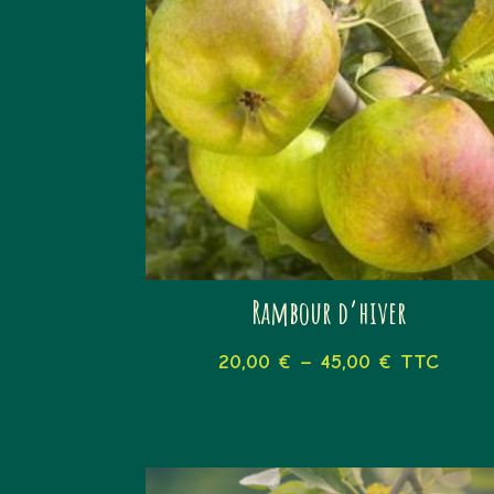
Rambour d’hiver
20,00
€
–
45,00
€
TTC