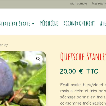
Mon compte
Mes réserv
Strate par Strate
PÉPINIÈRE
ACCOMPAGNEMENT
Ate
anley
Quetsche Stanle
20,00
€
TTC
Fruit ovale, bleu/viole
mais sucrée et très bon
séchage,bonne en frais.
consomme fraîche,sèche,