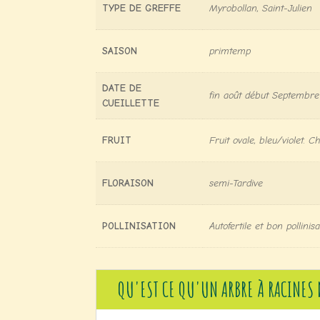
TYPE DE GREFFE
Myrobollan, Saint-Julien
SAISON
primtemp
DATE DE
fin août début Septembre
CUEILLETTE
FRUIT
Fruit ovale, bleu/violet.
FLORAISON
semi-Tardive
POLLINISATION
Autofertile et bon pollinis
QU'EST CE QU'UN ARBRE À RACINES