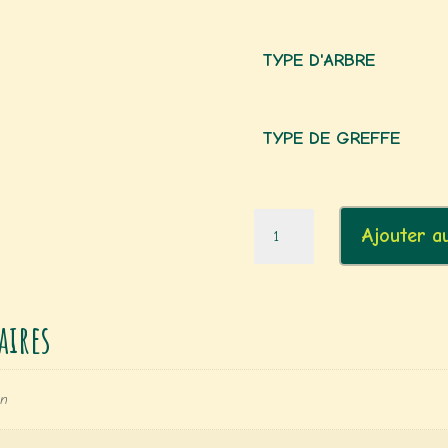
TYPE D'ARBRE
TYPE DE GREFFE
quantité
Ajouter a
de
Quetsche
Stanley
ires
an