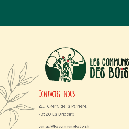
Contactez-nous
210 Chem. de la Perrière,
73520 La Bridoire
contact@lescommunsdesbois.fr