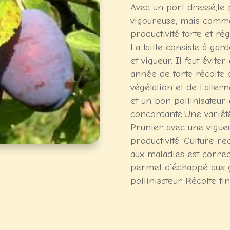
Avec un port dressé,le 
vigoureuse, mais comme 
productivité forte et ré
La taille consiste à ga
et vigueur. Il faut évit
année de forte récolte 
végétation et de l’alter
et un bon pollinisateur 
concordante.Une variét
Prunier avec une vigueu
productivité. Culture r
aux maladies est correc
permet d’échappé aux ge
pollinisateur Récolte f