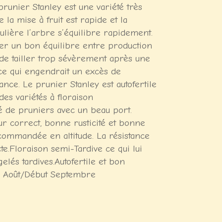
prunier Stanley est une variété très
la mise à fruit est rapide et la
gulière l’arbre s’équilibre rapidement.
rder un bon équilibre entre production
er de tailler trop sévèrement après une
ce qui engendrait un excès de
nance. Le prunier Stanley est autofertile
des variétés à floraison
é de pruniers avec un beau port.
r correct, bonne rusticité et bonne
ecommandée en altitude. La résistance
te.Floraison semi-Tardive ce qui lui
lés tardives.Autofertile et bon
in Août/Début Septembre