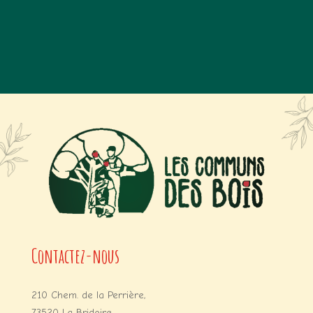
Contactez-nous
210 Chem. de la Perrière,
73520 La Bridoire