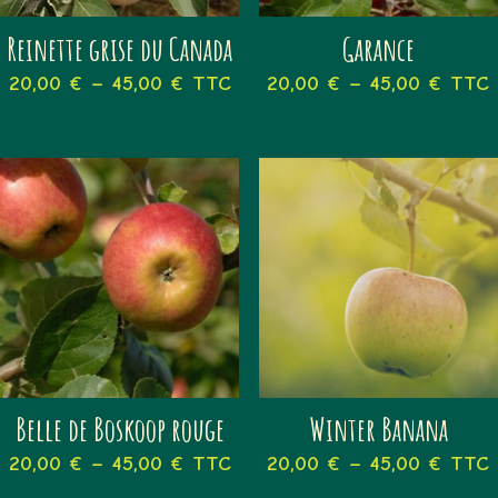
Reinette grise du Canada
Garance
20,00
€
–
45,00
€
TTC
20,00
€
–
45,00
€
TTC
Belle de Boskoop rouge
Winter Banana
20,00
€
–
45,00
€
TTC
20,00
€
–
45,00
€
TTC