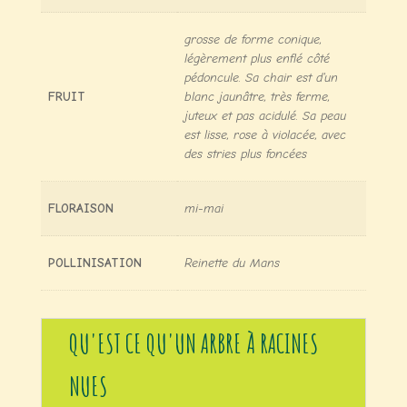
grosse de forme conique,
légèrement plus enflé côté
pédoncule. Sa chair est d'un
FRUIT
blanc jaunâtre, très ferme,
juteux et pas acidulé. Sa peau
est lisse, rose à violacée, avec
des stries plus foncées
FLORAISON
mi-mai
POLLINISATION
Reinette du Mans
QU'EST CE QU'UN ARBRE À RACINES
NUES