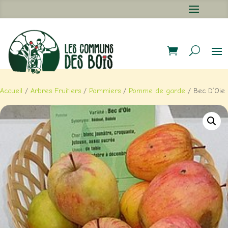
ACTUALITÉS
Accueil
/
Arbres Fruitiers
/
Pommiers
/
Pomme de garde
/ Bec D’Oie